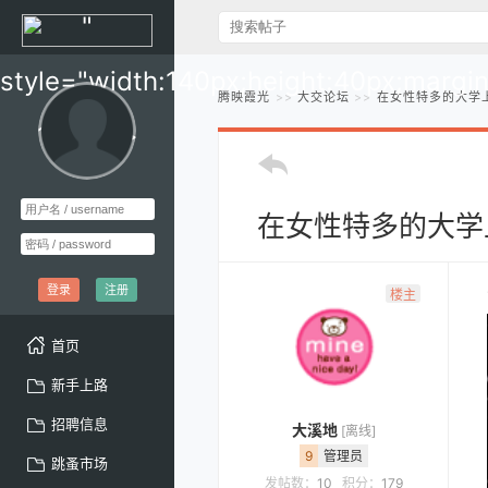
"
style="width:140px;height:40px;margi
腾映霞光
大交论坛
在女性特多的大学
10px;" >
在女性特多的大学
登录
注册
楼主
首页
新手上路
招聘信息
大溪地
[离线]
9
管理员
跳蚤市场
发帖数：
10
积分：
179