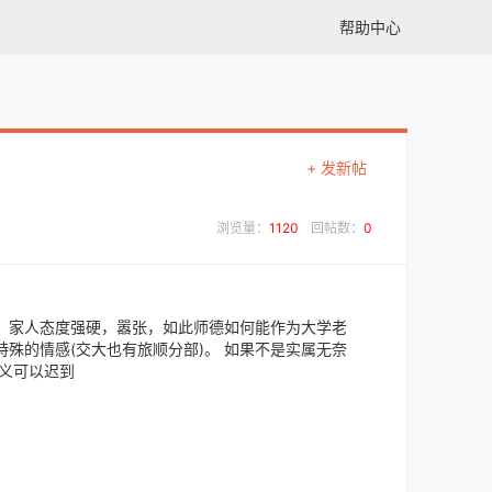
帮助中心
+ 发新帖
浏览量：
1120
回帖数：
0
，家人态度强硬，嚣张，如此师德如何能作为大学老
殊的情感(交大也有旅顺分部)。 如果不是实属无奈
义可以迟到