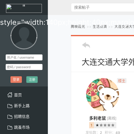
"
style="width:140px;height:40px;margi
腾映霞光
生活点滴
大连交通大
10px;" >
大连交通大学
登录
注册
楼主
首页
新手上路
招聘信息
多利老鼠
[离线]
1
★☆☆☆☆
跳蚤市场
发帖数：
2
积分：
49