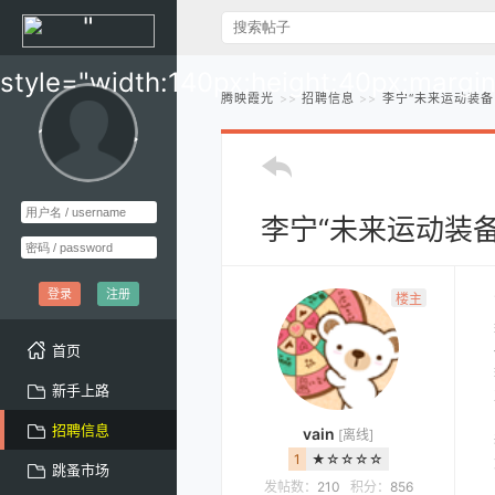
"
style="width:140px;height:40px;margi
腾映霞光
招聘信息
李宁“未来运动装
10px;" >
李宁“未来运动装
登录
注册
楼主
首页
新手上路
招聘信息
vain
[离线]
1
★☆☆☆☆
跳蚤市场
发帖数：
210
积分：
856