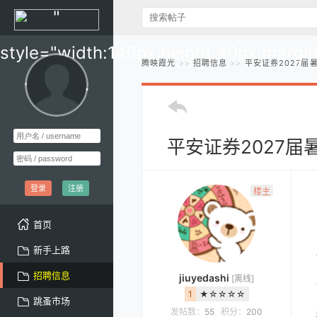
"
style="width:140px;height:40px;margi
腾映霞光
招聘信息
平安证券2027届
10px;" >
平安证券2027
登录
注册
楼主
首页
新手上路
招聘信息
jiuyedashi
[离线]
1
★☆☆☆☆
跳蚤市场
发帖数：
55
积分：
200